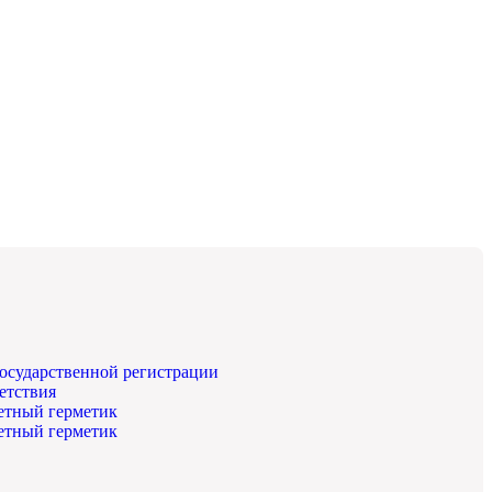
государственной регистрации
етствия
етный герметик
етный герметик