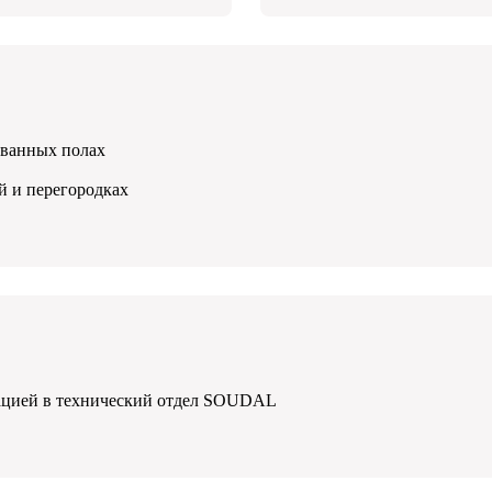
ованных полах
й и перегородках
тацией в технический отдел SOUDAL