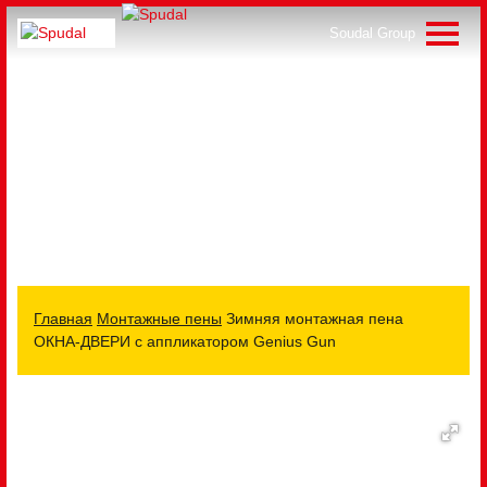
Soudal Group
О Soudal
Производство СТМ
Главная
Монтажные пены
Зимняя монтажная пена
ОКНА-ДВЕРИ с аппликатором Genius Gun